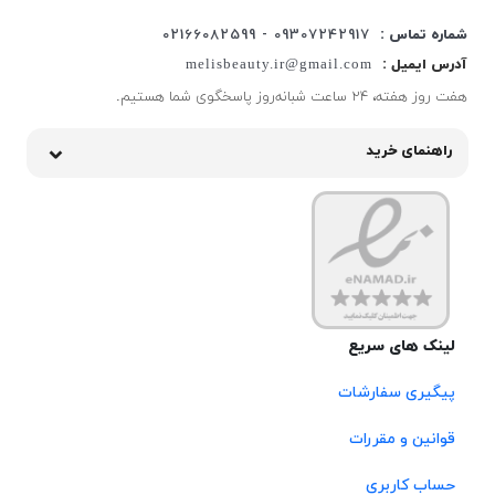
شماره تماس :
09307242917 - 02166082599
آدرس ایمیل :
melisbeauty.ir@gmail.com
هفت روز هفته، ۲۴ ساعت شبانه‌روز پاسخگوی شما هستیم.
راهنمای خرید
لینک های سریع
پیگیری سفارشات
قوانین و مقررات
حساب کاربری