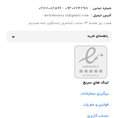
شماره تماس :
09307242917 - 02166082599
آدرس ایمیل :
melisbeauty.ir@gmail.com
هفت روز هفته، ۲۴ ساعت شبانه‌روز پاسخگوی شما هستیم.
راهنمای خرید
لینک های سریع
پیگیری سفارشات
قوانین و مقررات
حساب کاربری