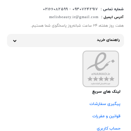
شماره تماس :
09307242917 - 02166082599
آدرس ایمیل :
melisbeauty.ir@gmail.com
هفت روز هفته، ۲۴ ساعت شبانه‌روز پاسخگوی شما هستیم.
راهنمای خرید
لینک های سریع
پیگیری سفارشات
قوانین و مقررات
حساب کاربری