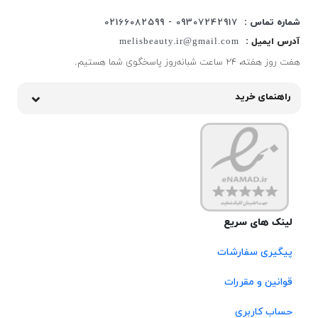
شماره تماس :
09307242917 - 02166082599
آدرس ایمیل :
melisbeauty.ir@gmail.com
هفت روز هفته، ۲۴ ساعت شبانه‌روز پاسخگوی شما هستیم.
راهنمای خرید
لینک های سریع
پیگیری سفارشات
قوانین و مقررات
حساب کاربری