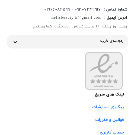
شماره تماس :
09307242917 - 02166082599
آدرس ایمیل :
melisbeauty.ir@gmail.com
هفت روز هفته، ۲۴ ساعت شبانه‌روز پاسخگوی شما هستیم.
راهنمای خرید
لینک های سریع
پیگیری سفارشات
قوانین و مقررات
حساب کاربری