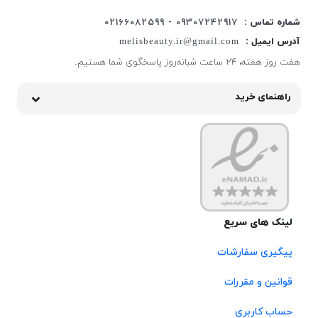
شماره تماس :
09307242917 - 02166082599
آدرس ایمیل :
melisbeauty.ir@gmail.com
هفت روز هفته، ۲۴ ساعت شبانه‌روز پاسخگوی شما هستیم.
راهنمای خرید
لینک های سریع
پیگیری سفارشات
قوانین و مقررات
حساب کاربری