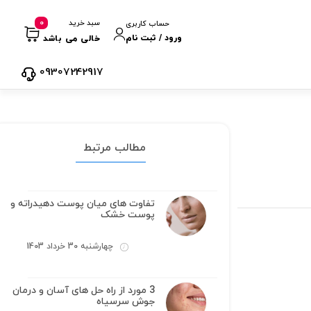
0
سبد خرید
حساب کاربری
ورود / ثبت نام
خالی می باشد
09307242917
مطالب مرتبط
تفاوت های میان پوست دهیدراته و
پوست خشک
چهارشنبه 30 خرداد 1403
3 مورد از راه حل های آسان و درمان
جوش سرسیاه