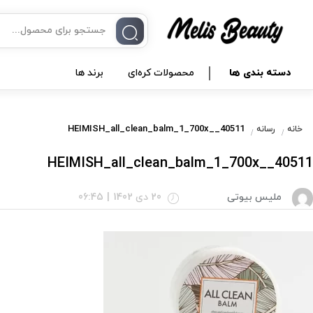
دسته بندی ها
محصولات کره‌ای
برند ها
HEIMISH_all_clean_balm_1_700x__40511
خانه
رسانه
HEIMISH_all_clean_balm_1_700x__40511
ملیس بیوتی
20 دی 1402
|
06:45