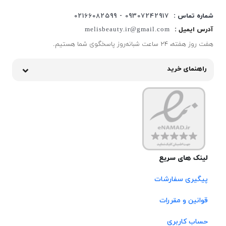
شماره تماس :
09307242917 - 02166082599
آدرس ایمیل :
melisbeauty.ir@gmail.com
هفت روز هفته، ۲۴ ساعت شبانه‌روز پاسخگوی شما هستیم.
راهنمای خرید
لینک های سریع
پیگیری سفارشات
قوانین و مقررات
حساب کاربری