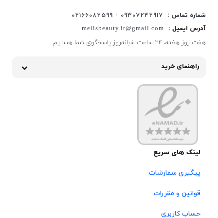
شماره تماس :
09307242917 - 02166082599
آدرس ایمیل :
melisbeauty.ir@gmail.com
هفت روز هفته، ۲۴ ساعت شبانه‌روز پاسخگوی شما هستیم.
راهنمای خرید
لینک های سریع
پیگیری سفارشات
قوانین و مقررات
حساب کاربری