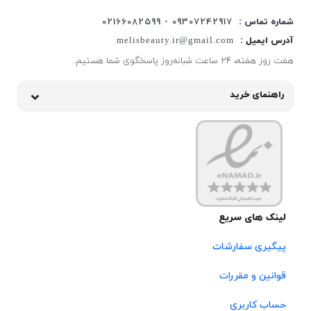
شماره تماس :
09307242917 - 02166082599
آدرس ایمیل :
melisbeauty.ir@gmail.com
هفت روز هفته، ۲۴ ساعت شبانه‌روز پاسخگوی شما هستیم.
راهنمای خرید
لینک های سریع
پیگیری سفارشات
قوانین و مقررات
حساب کاربری