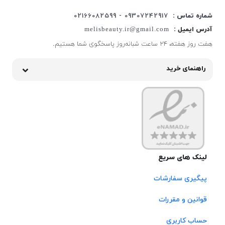
شماره تماس :
09307242917 - 02166082599
آدرس ایمیل :
melisbeauty.ir@gmail.com
هفت روز هفته، ۲۴ ساعت شبانه‌روز پاسخگوی شما هستیم.
راهنمای خرید
لینک های سریع
پیگیری سفارشات
قوانین و مقررات
حساب کاربری