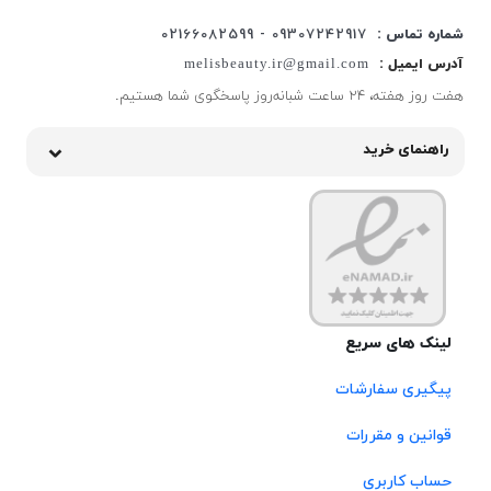
شماره تماس :
09307242917 - 02166082599
آدرس ایمیل :
melisbeauty.ir@gmail.com
هفت روز هفته، ۲۴ ساعت شبانه‌روز پاسخگوی شما هستیم.
راهنمای خرید
لینک های سریع
پیگیری سفارشات
قوانین و مقررات
حساب کاربری