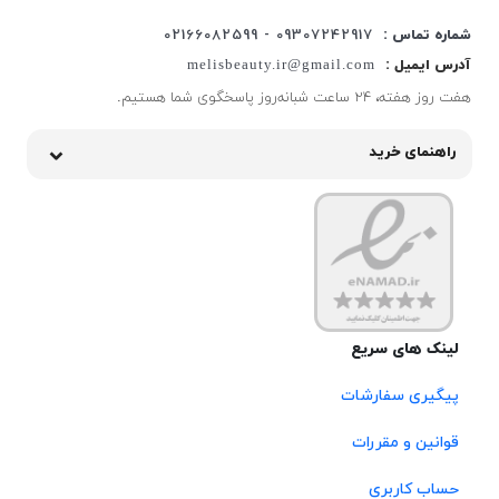
شماره تماس :
09307242917 - 02166082599
آدرس ایمیل :
melisbeauty.ir@gmail.com
هفت روز هفته، ۲۴ ساعت شبانه‌روز پاسخگوی شما هستیم.
راهنمای خرید
لینک های سریع
پیگیری سفارشات
قوانین و مقررات
حساب کاربری