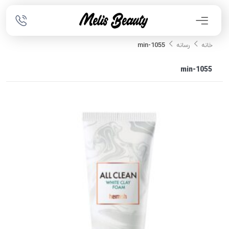
1055-min
خانه
رسانه
1055-min