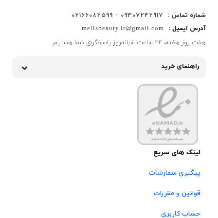
شماره تماس :
09307242917 - 02166082599
آدرس ایمیل :
melisbeauty.ir@gmail.com
هفت روز هفته، ۲۴ ساعت شبانه‌روز پاسخگوی شما هستیم.
راهنمای خرید
لینک های سریع
پیگیری سفارشات
قوانین و مقررات
حساب کاربری