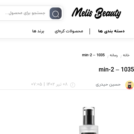
دسته بندی ها
محصولات کره‌ای
برند ها
1035 – 2-min
خانه
رسانه
1035 – 2-min
حسین حیدری
08 تیر 1402
|
07:05