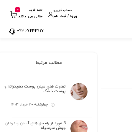
0
سبد خرید
حساب کاربری
ورود / ثبت نام
خالی می باشد
09307242917
مطالب مرتبط
تفاوت های میان پوست دهیدراته و
پوست خشک
چهارشنبه 30 خرداد 1403
3 مورد از راه حل های آسان و درمان
جوش سرسیاه