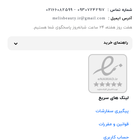
شماره تماس :
09307242917 - 02166082599
آدرس ایمیل :
melisbeauty.ir@gmail.com
هفت روز هفته، ۲۴ ساعت شبانه‌روز پاسخگوی شما هستیم.
راهنمای خرید
لینک های سریع
پیگیری سفارشات
قوانین و مقررات
حساب کاربری