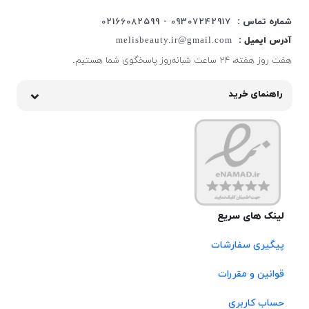
شماره تماس :
09307242917 - 02166082599
آدرس ایمیل :
melisbeauty.ir@gmail.com
هفت روز هفته، ۲۴ ساعت شبانه‌روز پاسخگوی شما هستیم.
راهنمای خرید
لینک های سریع
پیگیری سفارشات
قوانین و مقررات
حساب کاربری