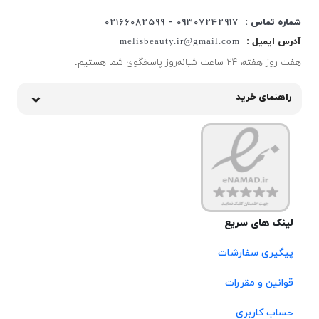
شماره تماس :
09307242917 - 02166082599
آدرس ایمیل :
melisbeauty.ir@gmail.com
هفت روز هفته، ۲۴ ساعت شبانه‌روز پاسخگوی شما هستیم.
راهنمای خرید
لینک های سریع
پیگیری سفارشات
قوانین و مقررات
حساب کاربری