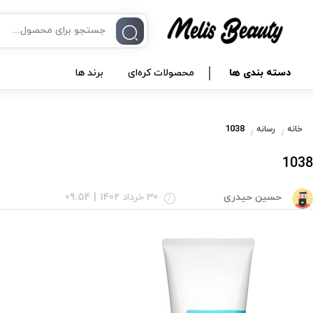
دسته بندی ها
محصولات کره‌ای
برند ها
1038
خانه
رسانه
1038
حسین حیدری
30 خرداد 1402
|
09:54