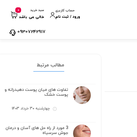
0
سبد خرید
حساب کاربری
ورود / ثبت نام
خالی می باشد
09307242917
مطالب مرتبط
تفاوت های میان پوست دهیدراته و
پوست خشک
چهارشنبه 30 خرداد 1403
3 مورد از راه حل های آسان و درمان
جوش سرسیاه