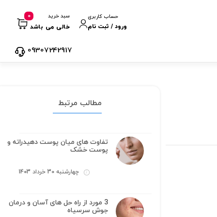
0
سبد خرید
حساب کاربری
ورود / ثبت نام
خالی می باشد
09307242917
مطالب مرتبط
تفاوت های میان پوست دهیدراته و
پوست خشک
چهارشنبه 30 خرداد 1403
3 مورد از راه حل های آسان و درمان
جوش سرسیاه