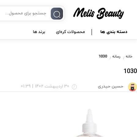
دسته بندی ها
محصولات کره‌ای
برند ها
1030
خانه
رسانه
1030
حسین حیدری
30 اردیبهشت 1402
|
01:39