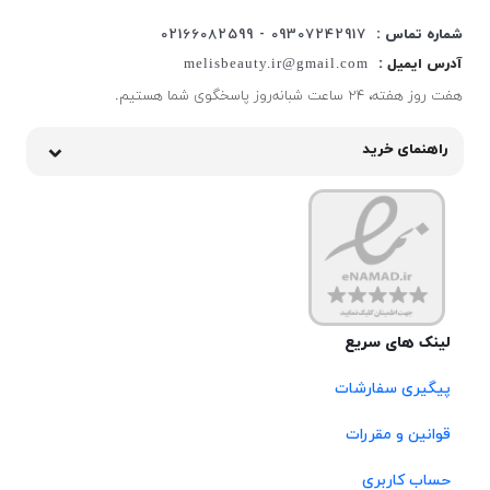
شماره تماس :
09307242917 - 02166082599
آدرس ایمیل :
melisbeauty.ir@gmail.com
هفت روز هفته، ۲۴ ساعت شبانه‌روز پاسخگوی شما هستیم.
راهنمای خرید
لینک های سریع
پیگیری سفارشات
قوانین و مقررات
حساب کاربری