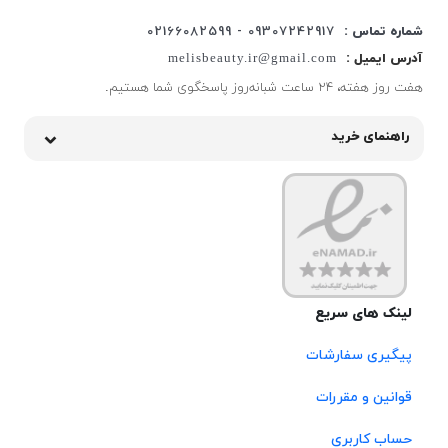
شماره تماس :
09307242917 - 02166082599
آدرس ایمیل :
melisbeauty.ir@gmail.com
هفت روز هفته، ۲۴ ساعت شبانه‌روز پاسخگوی شما هستیم.
راهنمای خرید
لینک های سریع
پیگیری سفارشات
قوانین و مقررات
حساب کاربری