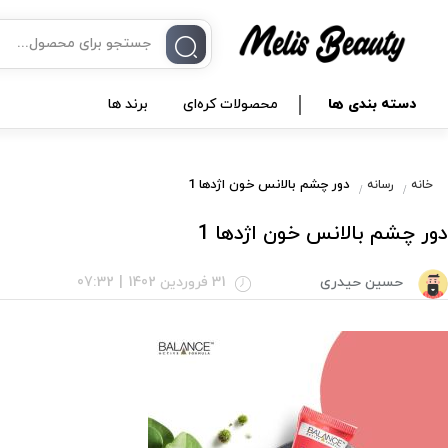
دسته بندی ها
محصولات کره‌ای
برند ها
دور چشم بالانس خون اژدها 1
خانه
رسانه
دور چشم بالانس خون اژدها 1
حسین حیدری
31 فروردین 1402
|
07:32