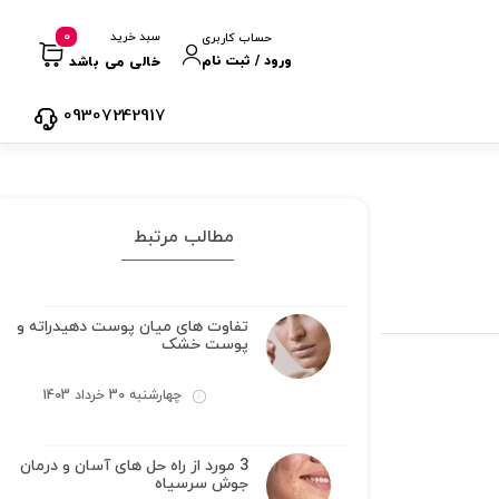
0
سبد خرید
حساب کاربری
ورود / ثبت نام
خالی می باشد
09307242917
مطالب مرتبط
تفاوت های میان پوست دهیدراته و
پوست خشک
چهارشنبه 30 خرداد 1403
3 مورد از راه حل های آسان و درمان
جوش سرسیاه