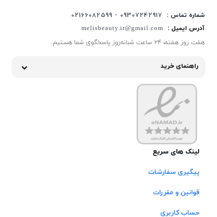
شماره تماس :
09307242917 - 02166082599
آدرس ایمیل :
melisbeauty.ir@gmail.com
هفت روز هفته، ۲۴ ساعت شبانه‌روز پاسخگوی شما هستیم.
راهنمای خرید
لینک های سریع
پیگیری سفارشات
قوانین و مقررات
حساب کاربری