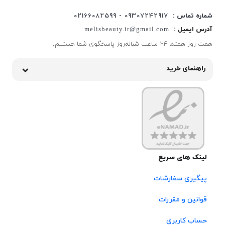
شماره تماس :
09307242917 - 02166082599
آدرس ایمیل :
melisbeauty.ir@gmail.com
هفت روز هفته، ۲۴ ساعت شبانه‌روز پاسخگوی شما هستیم.
راهنمای خرید
لینک های سریع
پیگیری سفارشات
قوانین و مقررات
حساب کاربری