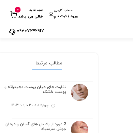
0
سبد خرید
حساب کاربری
ورود / ثبت نام
خالی می باشد
09307242917
مطالب مرتبط
تفاوت های میان پوست دهیدراته و
پوست خشک
چهارشنبه 30 خرداد 1403
3 مورد از راه حل های آسان و درمان
جوش سرسیاه