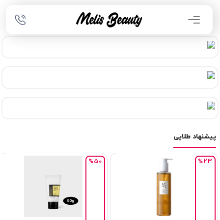
پیشنهاد طلایی
%50
%23