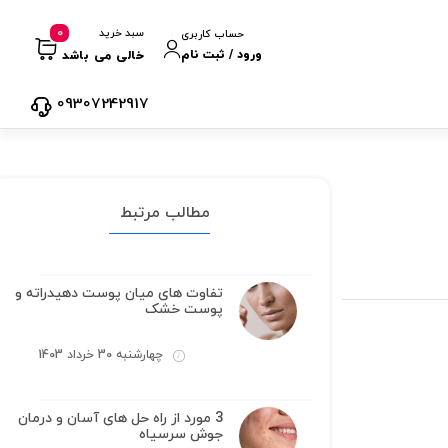
0
سبد خرید
حساب کاربری
ورود / ثبت نام
خالی می باشد
09307242917
مطالب مرتبط
تفاوت های میان پوست دهیدراته و
پوست خشک
چهارشنبه 30 خرداد 1403
3 مورد از راه حل های آسان و درمان
جوش سرسیاه