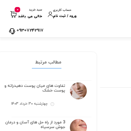
0
سبد خرید
حساب کاربری
ورود / ثبت نام
خالی می باشد
09307242917
مطالب مرتبط
تفاوت های میان پوست دهیدراته و
پوست خشک
چهارشنبه 30 خرداد 1403
3 مورد از راه حل های آسان و درمان
جوش سرسیاه