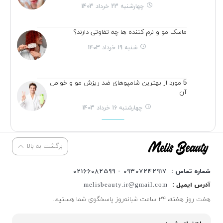
چهارشنبه 23 خرداد 1403
ماسک مو و نرم کننده ها چه تفاوتی دارند؟
شنبه 19 خرداد 1403
5 مورد از بهترین شامپوهای ضد ریزش مو و خواص
آن
چهارشنبه 16 خرداد 1403
برگشت به بالا
شماره تماس :
09307242917 - 02166082599
آدرس ایمیل :
melisbeauty.ir@gmail.com
هفت روز هفته، ۲۴ ساعت شبانه‌روز پاسخگوی شما هستیم.