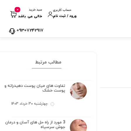
0
سبد خرید
حساب کاربری
ورود / ثبت نام
خالی می باشد
09307242917
مطالب مرتبط
تفاوت های میان پوست دهیدراته و
پوست خشک
چهارشنبه 30 خرداد 1403
3 مورد از راه حل های آسان و درمان
جوش سرسیاه