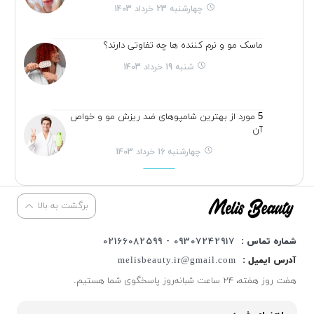
چهارشنبه 23 خرداد 1403
ماسک مو و نرم کننده ها چه تفاوتی دارند؟
شنبه 19 خرداد 1403
5 مورد از بهترین شامپوهای ضد ریزش مو و خواص
آن
چهارشنبه 16 خرداد 1403
برگشت به بالا
شماره تماس :
09307242917 - 02166082599
آدرس ایمیل :
melisbeauty.ir@gmail.com
هفت روز هفته، ۲۴ ساعت شبانه‌روز پاسخگوی شما هستیم.