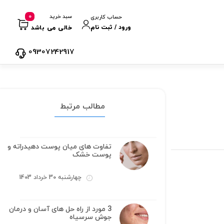
0
سبد خرید
حساب کاربری
ورود / ثبت نام
خالی می باشد
09307242917
مطالب مرتبط
تفاوت های میان پوست دهیدراته و
پوست خشک
چهارشنبه 30 خرداد 1403
3 مورد از راه حل های آسان و درمان
جوش سرسیاه