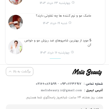
چهارشنبه 23 خرداد 1403
ماسک مو و نرم کننده ها چه تفاوتی دارند؟
شنبه 19 خرداد 1403
5 مورد از بهترین شامپوهای ضد ریزش مو و خواص
آن
چهارشنبه 16 خرداد 1403
برگشت به بالا
شماره تماس :
09307242917 - 02166082599
آدرس ایمیل :
melisbeauty.ir@gmail.com
هفت روز هفته، ۲۴ ساعت شبانه‌روز پاسخگوی شما هستیم.