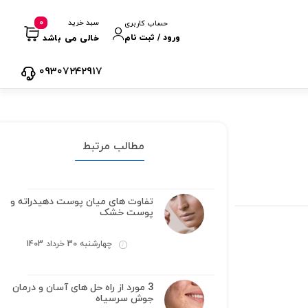
0
سبد خرید
حساب کاربری
ورود / ثبت نام
خالی می باشد
09307242917
مطالب مرتبط
تفاوت های میان پوست دهیدراته و
پوست خشک
چهارشنبه 30 خرداد 1403
3 مورد از راه حل های آسان و درمان
جوش سرسیاه