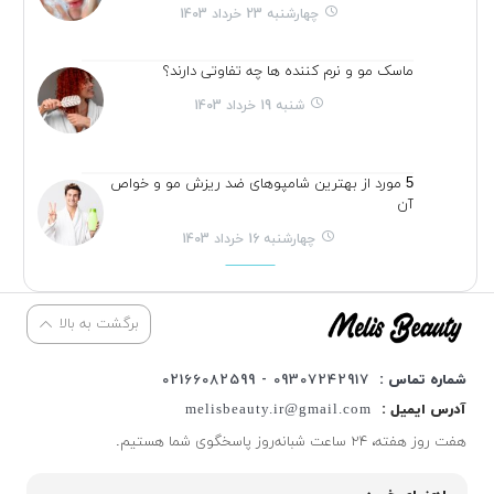
چهارشنبه 23 خرداد 1403
ماسک مو و نرم کننده ها چه تفاوتی دارند؟
شنبه 19 خرداد 1403
5 مورد از بهترین شامپوهای ضد ریزش مو و خواص
آن
چهارشنبه 16 خرداد 1403
برگشت به بالا
شماره تماس :
09307242917 - 02166082599
آدرس ایمیل :
melisbeauty.ir@gmail.com
هفت روز هفته، ۲۴ ساعت شبانه‌روز پاسخگوی شما هستیم.