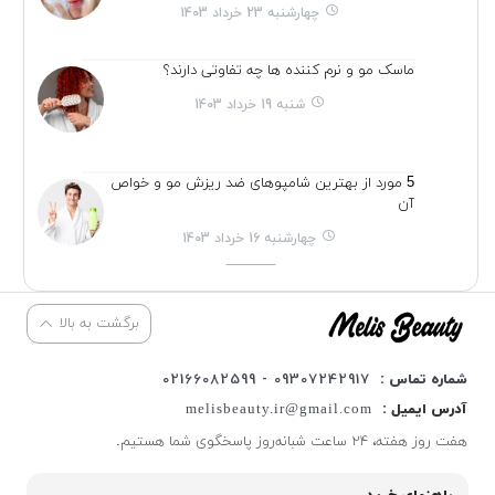
چهارشنبه 23 خرداد 1403
ماسک مو و نرم کننده ها چه تفاوتی دارند؟
شنبه 19 خرداد 1403
5 مورد از بهترین شامپوهای ضد ریزش مو و خواص
آن
چهارشنبه 16 خرداد 1403
برگشت به بالا
شماره تماس :
09307242917 - 02166082599
آدرس ایمیل :
melisbeauty.ir@gmail.com
هفت روز هفته، ۲۴ ساعت شبانه‌روز پاسخگوی شما هستیم.