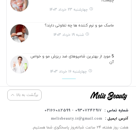
چیست؟
چهارشنبه 23 خرداد 1403
ماسک مو و نرم کننده ها چه تفاوتی دارند؟
شنبه 19 خرداد 1403
5 مورد از بهترین شامپوهای ضد ریزش مو و خواص
آن
چهارشنبه 16 خرداد 1403
برگشت به بالا
شماره تماس :
09307242917 - 02166082599
آدرس ایمیل :
melisbeauty.ir@gmail.com
هفت روز هفته، ۲۴ ساعت شبانه‌روز پاسخگوی شما هستیم.