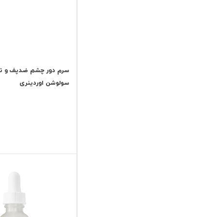
سرم دور چشم ضدپف و تی
سولوشن اوردینری