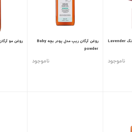
رژگونه مایع سرمی Hur رنگ Lavender
روغن آرگان ریپ مدل پودر بچه Baby
روغن مو آرگان ریپ RAIP 
powder
ناموجود
ناموجود