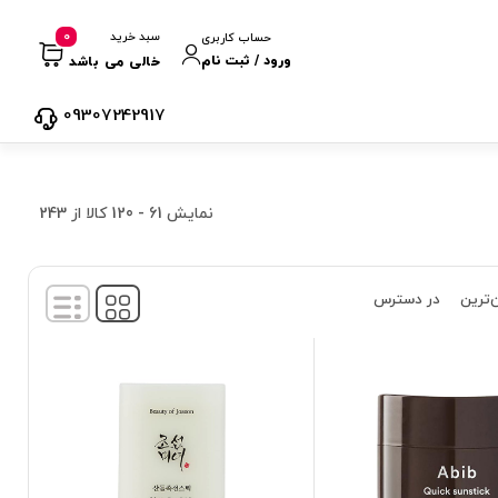
0
سبد خرید
حساب کاربری
ورود / ثبت نام
خالی می باشد
09307242917
نمایش
61
-
120
کالا از
243
‌ترین
در دسترس