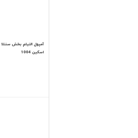
آمپول التیام بخش سنتلا م
اسکین 1004