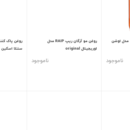
روغن مو آرگان ریپ RAIP مدل اوشن
روغن مو آرگان ریپ RAIP مدل
روغن پاک کنند
اوریجینال original
سنتلا اسکین 1004
ناموجود
ناموجود