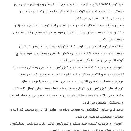
اين كرم با 92% ترشح حلزون، عملکردی قوی در ترمیم و بازسازی سلول های
پوستی دارد. همچنین این ترکیب به افزایش خاصیت ارتجاعی پوست و
جوانسازی کمک بسیاری می کند.
هیالورونیک اسید به کار رفته در فرمولاسیون این کرم، در آبرسانی عمیق و
حفظ رطوبت پوست موثر بوده و آدنوزین موجود در آن، ضدچروک و ضدپیری
پوست می باشد.
استفاده از کرم آبرسان و مرطوب کننده کوزارکس، موجب روشن تر شدن
پوست صورت و ایجاد شفافیت و درخشش طبیعی پوست می شود و هیچ
گونه اثر چربی و چسبندگی به جا نمی گذارد.
آبرسان و مرطوب کننده چند منظوره کوزارکس سد دفاعی رطوبتی پوست را
تقویت نموده و التیام بخش و ضد التهاب است؛ به طوری که قادر است
قرمزی و حساسيت های ناشی از سد دفاعی آسيب ديده را برطرف سازد.
کرم آبرسان کوزارکس برای انواع پوست مخصوصا پوست های نرمال تا خشک
مناسب می باشد و موجب حفظ رطوبت پوست به مدت طولانی و ایجاد لطافت
و درخشش طبیعی می گردد.
خرید کرم حلزون کوزارکس به صورت ویژه به افرادی که دارای پوست کم آب و
حساس هستند، توصیه می شود.
آبرسان و مرطوب کننده چند منظوره کوزارکس فاقد الکل، سولفات، سیلیکون،
پارابن و هرگونه ترکیبات مضر و حساسیت زا است.