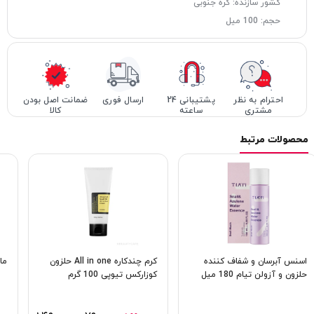
کشور سازنده: کره جنوبی
حجم: 100 میل
احترام به نظر
پشتیبانی 24
ارسال فوری
ضمانت اصل بودن
مشتری
ساعته
کالا
محصولات مرتبط
اسنس آبرسان و شفاف کننده
کرم چندکاره All in one حلزون
ما
حلزون و آزولن تیام 180 میل
كوزاركس تیوپی 100 گرم