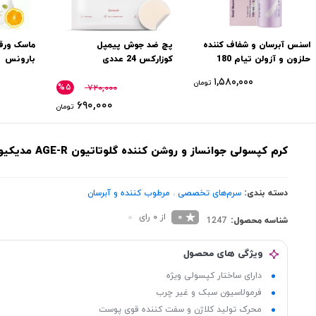
اسنس آبرسان و شفاف کننده
پچ ضد جوش پیمپل
ماسک ورق
حلزون و آزولن تیام 180
کوزارکس 24 عددی
بارونس
میل
۱,۵۸۰,۰۰۰
تومان
%۵
۷۲۰,۰۰۰
۶۹۰,۰۰۰
تومان
کرم کپسولی جوانساز و روشن کننده گلوتاتیون AGE-R مدیکیوب
دسته بندی:
سرم‌های تخصصی
،
مرطوب کننده و آبرسان
0
از 0 رای
شناسه محصول:
1247
ویژگی های محصول
دارای ساختار کپسولی ویژه
فرمولاسیون سبک و غیر چرب
محرک تولید کلاژن و سفت کننده قوی پوست