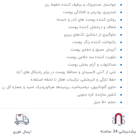
جوانساز، ضدچروک و برطرف کننده خطوط ریز
ضدپیری زودرس و افتادگی پوست
روشن کننده پوست های کدر و خسته
شفاف و درخشان کننده پوست
جلوگیری از تشکیل لک‌های پیری
یکنواخت کننده رنگ پوست
آبرسان عمیق و مغذی پوست
تقویت کننده سد دفاعی پوست
ضدالتهاب و آرام‌ بخش پوست
غنی از آنتی اکسیدان و محافظ پوست در برابر رادیکال‌ های آزاد
حفظ تازگی و اثربخشی ترکیبات فعال تا لحظه استفاده
حاوی گلوتاتیون، نیاسینامید، پپتیدها، هیالورونیک اسید و عصاره گل رز
کشور سازنده: کره جنوبی
حجم: 50 میل
پشتیبانی 24 ساعته
ارسال فوری