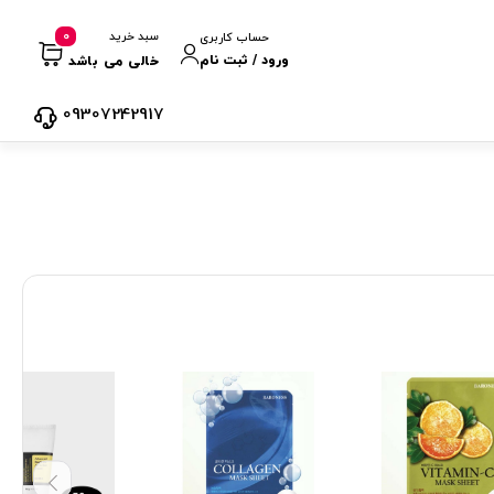
0
سبد خرید
حساب کاربری
ورود / ثبت نام
خالی می باشد
09307242917