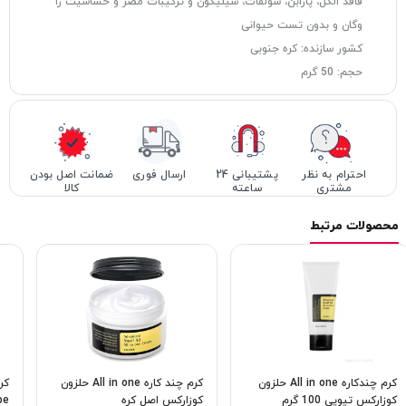
فاقد الکل، پارابن، سولفات، سیلیکون و ترکیبات مضر و حساسیت زا
وگان و بدون تست حیوانی
کشور سازنده: کره جنوبی
حجم: 50 گرم
احترام به نظر
پشتیبانی 24
ارسال فوری
ضمانت اصل بودن
مشتری
ساعته
کالا
محصولات مرتبط
کرم چندکاره All in one حلزون
کرم چند کاره All in one حلزون
کر
كوزاركس تیوپی 100 گرم
كوزاركس اصل کره
cube