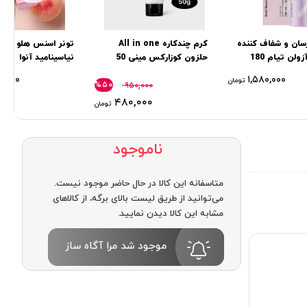
سان و شفاف کننده
کرم چندکاره All in one
تونر اسنس هلو و
حلزون و آزولن تیام 180
حلزون كوزاركس مینی 50
نیاسینامید آنوا
گرم
۰,۰۰۰
۱,۵۸۰,۰۰۰
تومان
%۵۰
۹۵۰,۰۰۰
۴۸۰,۰۰۰
تومان
ناموجود
متاسفانه این کالا در حال حاضر موجود نیست.
می‌توانید از طریق لیست بالای برگه، از کالاهای
مشابه این کالا دیدن نمایید.
موجود شد مرا آگاه ساز