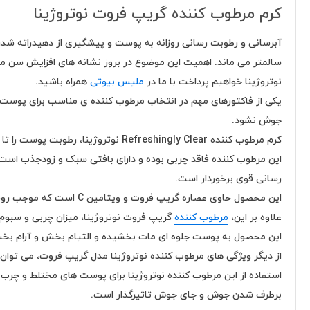
کرم مرطوب کننده گریپ فروت نوتروژینا
آبرسانی و رطوبت رسانی روزانه به پوست و پیشگیری از دهیدراته شد
سالمتر می ماند. اهمیت این موضوع در بروز نشانه های افزایش سن 
نوتروژینا خواهیم پرداخت با ما در
ملیس بیوتی
همراه باشید.
یکی از فاکتورهای مهم در انتخاب مرطوب کننده ی مناسب برای پوست ه
جوش نشود.
کرم مرطوب کننده Refreshingly Clear نوتروژینا، رطوبت پوست را تا 24 ساعت حفظ نموده و ظاهری شفاف تر و روشن تر به ارمغان می آورد.
این مرطوب کننده فاقد چربی بوده و دارای بافتی سبک و زودجذب است 
رسانی قوی برخوردار است.
این محصول حاوی عصاره گریپ فروت و ویتامین C است که موجب روشن شدن پوست و رفع لک ها می شود و ظاهری صاف و یکدست ایجاد می نماید.
علاوه بر این،
مرطوب کننده
گریپ فروت نوتروژینا، میزان چربی و سبوم
این محصول به پوست جلوه ای مات بخشیده و التیام بخش و آرام 
از دیگر ویژگی های مرطوب کننده نوتروژینا مدل گریپ فروت، می توا
استفاده از این مرطوب کننده نوتروژینا برای پوست های مختلط و چ
برطرف شدن جوش و جای جوش تاثیرگذار است.