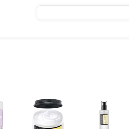
۴ قسط، بدون کارمزد
بدون ضامن، بدون سود
خرید قسطی با ترب‌پی