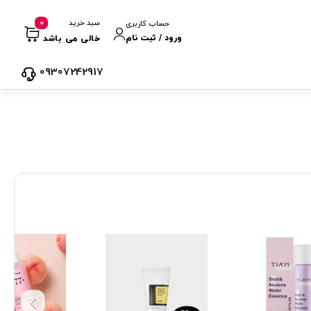
0
سبد خرید
حساب کاربری
ورود / ثبت نام
خالی می باشد
09307242917