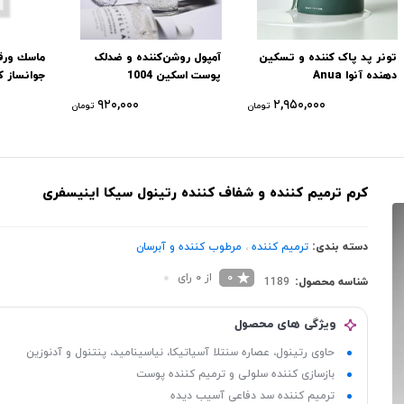
تونر پد پاک کننده و تسکین
آمپول روشن‌کننده و ضدلک
ماسك ورقه
دهنده آنوا Anua
پوست اسکین 1004
جوانساز ک
۹۲۰,۰۰۰
۲,۹۵۰,۰۰۰
تومان
تومان
کرم ترمیم کننده و شفاف کننده رتینول سیکا اینیسفری
دسته بندی:
ترمیم کننده
،
مرطوب کننده و آبرسان
0
از 0 رای
شناسه محصول:
1189
ویژگی های محصول
حاوی رتینول، عصاره سنتلا آسیاتیکا، نیاسینامید، پنتنول و آدنوزین
بازسازی کننده سلولی و ترمیم کننده پوست
ترمیم کننده سد دفاعی آسیب دیده