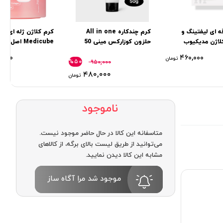
 ای لیفتینگ و
کرم چندکاره All in one
کرم کلاژن ژله ای م
لاژن مدیکیوب
حلزون كوزاركس مینی 50
Medicube اصل کره جنوبی
گرم
۰,۰۰۰
۴۶۰,۰۰۰
تومان
%۵۰
۹۵۰,۰۰۰
۴۸۰,۰۰۰
تومان
ناموجود
متاسفانه این کالا در حال حاضر موجود نیست.
می‌توانید از طریق لیست بالای برگه، از کالاهای
مشابه این کالا دیدن نمایید.
موجود شد مرا آگاه ساز