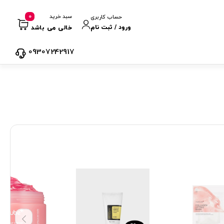
0
سبد خرید
حساب کاربری
ورود / ثبت نام
خالی می باشد
09307242917