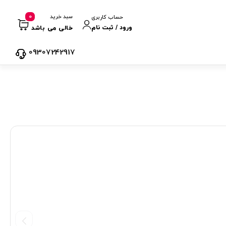
0
سبد خرید
حساب کاربری
ورود / ثبت نام
خالی می باشد
09307242917