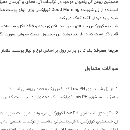
همچنین روغن گل پامچال موجود در ترکیبات آن، مغذی و آبرسان عمی
استفاده از ژل شوینده ood Morning
شود و به درمان آکنه کمک می کند.
شوینده کوزارکس ضد التهاب و‌ ضد باکتری بوده و فاقد الکل، سولفات، 
قابل ذکر است که در فرایند تولید این محصول، تست حیوانی صورت نگ
طریقه مصرف:
یک تا دو بار در روز، بر اساس نوع و نیاز پوست، مقدا
سوالات متداول
1. آیا ژل شستشوی Low PH کوزارکس یک محصول پوستی است؟
بله، ژل شستشوی Low PH کوزارکس یک محصول پوستی است که برای شستشوی پوست صورت استفاده می‌شود.
2. چگونه ژل شستشوی Low PH کوزارکس می‌تواند به پوست صورت کمک کند؟
ژل شستشوی کوزارکس با فرمولاسیونی مناسب از ترکیبات طبیعی، به
آکنه می‌شود. همچنین، با حفظ pH متعادل پوست، به بهبود بافت پوست و کاهش التهابات کمک می‌کند.