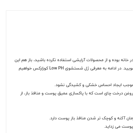
خانه بوده و از محصولات آرایشی استفاده نکرده باشید، باز هم این
مرحله قابل حذف نیست. متخصصین پوست توصیه میکنند که روزانه یک تا دو بار (بر اساس نوع پوست)، با استفاده از شوینده مناسب صورت را بشویید. در ادامه به معرفی ژل شستشوی Low PH کوزارکس خواهیم
ما موجب ایجاد احساس خشکی و کشیدگی نشود.
پرفروش، حاوی روغن درخت چای است که با پاکسازی عمیق پوست و منافذ باز، از
ان آکنه و کوچک تر شدن منافذ باز پوست دارد.
پوست می زداید.