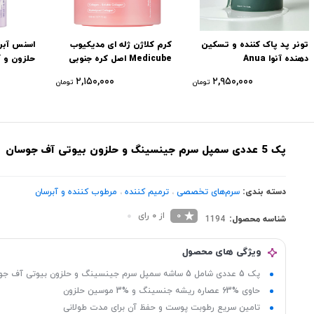
تونر پد پاک کننده و تسکین
کرم کلاژن ژله ای مدیکیوب
اسنس آبر
دهنده آنوا Anua
Medicube اصل کره جنوبی
میل
۲,۱۵۰,۰۰۰
۲,۹۵۰,۰۰۰
تومان
تومان
پک 5 عددی سمپل سرم جینسینگ و حلزون بیوتی آف جوسان
دسته بندی:
سرم‌های تخصصی
،
ترمیم کننده
،
مرطوب کننده و آبرسان
0
از 0 رای
شناسه محصول:
1194
ویژگی های محصول
پک 5 عددی شامل 5 ساشه سمپل سرم جینسینگ و حلزون بیوتی آف جوسان
حاوی %63 عصاره ریشه جنسینگ و %3 موسین حلزون
تامین سریع رطوبت پوست و حفظ آن برای مدت طولانی