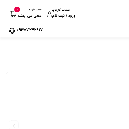
0
سبد خرید
حساب کاربری
ورود / ثبت نام
خالی می باشد
09307242917