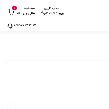
0
سبد خرید
حساب کاربری
ورود / ثبت نام
خالی می باشد
09307242917