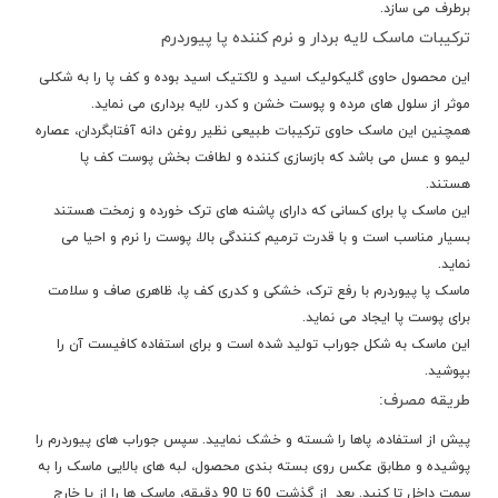
برطرف می سازد.
ترکیبات ماسک لایه بردار و نرم کننده پا پیوردرم
این محصول حاوی گلیکولیک اسید و لاکتیک اسید بوده و کف پا را به شکلی
موثر از سلول های مرده و پوست خشن و کدر، لایه برداری می نماید.
همچنین این ماسک حاوی ترکیبات طبیعی نظیر روغن دانه آفتابگردان، عصاره
لیمو و عسل می باشد که بازسازی کننده و لطافت بخش پوست کف پا
هستند.
این ماسک پا برای کسانی که دارای پاشنه های ترک خورده و زمخت هستند
بسیار مناسب است و با قدرت ترمیم کنندگی بالا، پوست را نرم و احیا می
نماید.
ماسک پا پیوردرم با رفع ترک، خشکی و کدری کف پا، ظاهری صاف و سلامت
برای پوست پا ایجاد می نماید.
این ماسک به شکل جوراب تولید شده است و برای استفاده کافیست آن را
بپوشید.
طریقه مصرف:
پیش از استفاده، پاها را شسته و خشک نمایید. سپس جوراب های پیوردرم را
پوشیده و مطابق عکس روی بسته بندی محصول، لبه های بالایی ماسک را به
سمت داخل تا کنید. بعد از گذشت 60 تا 90 دقیقه، ماسک ها را از پا خارج