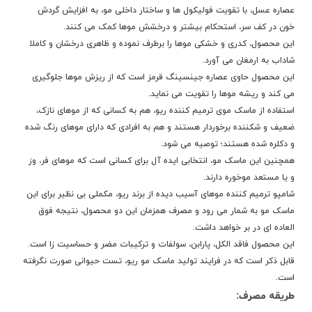
عصاره عسل، با تقویت فولیکول ها و ساختار داخلی مو، به افزایش گردش
خون در کف سر، استحکام بیشتر و درخشش موها کمک می کنند.
این محصول، کدری و خشکی موها را برطرف نموده و ظاهری درخشان و کاملا
شاداب به ارمغان می آورد.
این محصول حاوی عصاره جینسینگ قرمز است که از ریزش موها جلوگیری
می کند و ریشه موها را تقویت می نماید.
استفاده از ماسک موی ترمیم کننده ریو، هم به کسانی که از موهای نازک،
ضعیف و شکننده برخوردار هستند و هم به افرادی که دارای موهای رنگ شده
و دکلره شده هستند؛ توصیه می شود.
همچنین این ماسک مو، انتخابی ایده آل برای کسانی است که موهای فر، وز
و یا مستعد موخوره دارند.
شامپو ترمیم کننده موهای آسیب دیده از برند ریو، مکملی بی نظیر برای این
ماسک مو به شمار می رود و مصرف همزمان این دو محصول، نتیجه فوق
العاده ای در بر خواهد داشت.
این محصول فاقد الكل، پارابن، سولفات و ترکیبات مضر و حساسیت زا است.
قابل ذکر است که در فرایند تولید ماسک مو ریو، تست حیوانی صورت نگرفته
است.
طریقه مصرف: