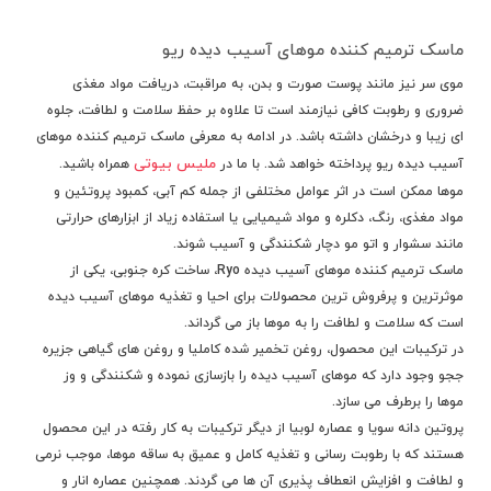
ماسک ترمیم کننده موهای آسیب دیده ریو
موی سر نیز مانند پوست صورت و بدن، به مراقبت، دریافت مواد مغذی
ضروری و رطوبت کافی نیازمند است تا علاوه بر حفظ سلامت و لطافت، جلوه
ای زیبا و درخشان داشته باشد. در ادامه به معرفی ماسک ترمیم کننده موهای
ملیس بیوتی
آسیب دیده ریو پرداخته خواهد شد. با ما در
همراه باشید.
موها ممکن است در اثر عوامل مختلفی از جمله کم آبی، کمبود پروتئین و
مواد مغذی، رنگ، دکلره و مواد شیمیایی یا استفاده زیاد از ابزارهای حرارتی
مانند سشوار و اتو مو دچار شکنندگی و آسیب شوند.
ماسک ترمیم کننده موهای آسیب دیده Ryo، ساخت کره جنوبی، یکی از
موثرترین و پرفروش ترین محصولات برای احیا و تغذیه موهای آسیب دیده
است که سلامت و لطافت را به موها باز می گرداند.
در ترکیبات این محصول، روغن تخمیر شده کاملیا و روغن های گیاهی جزیره
ججو وجود دارد که موهای آسیب دیده را بازسازی نموده و شکنندگی و وز
موها را برطرف می سازد.
پروتین دانه سویا و عصاره لوبیا از دیگر ترکیبات به کار رفته در این محصول
هستند که با رطوبت رسانی و تغذیه کامل و عمیق به ساقه موها، موجب نرمی
و لطافت و افزایش انعطاف پذیری آن ها می گردند. همچنین عصاره انار و